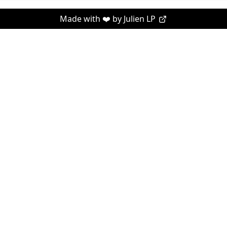
Made with ❤️ by
Julien LP