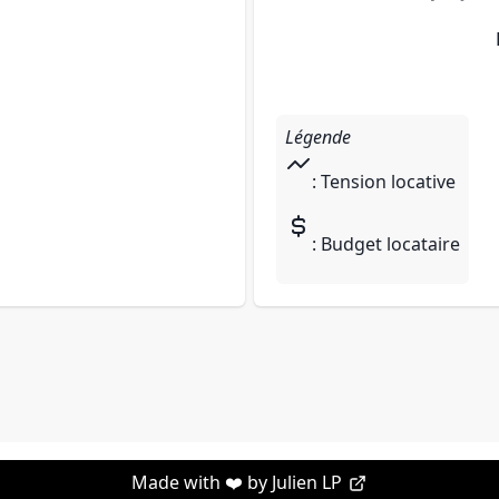
Légende
: Tension locative
: Budget locataire
Made with ❤️ by
Julien LP