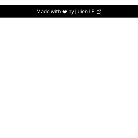
Made with ❤️ by
Julien LP