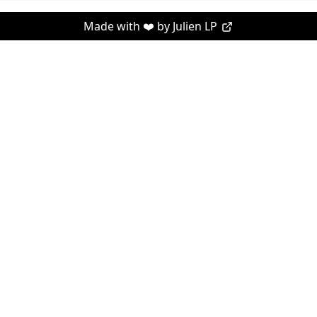
Made with ❤️ by
Julien LP