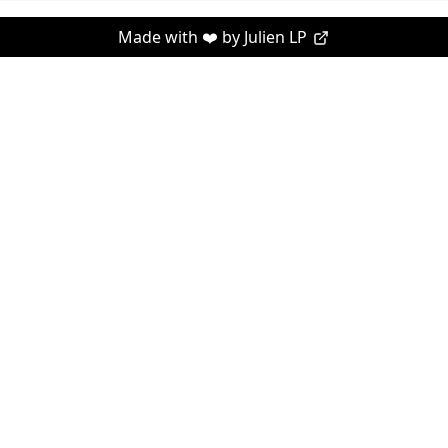
Made with ❤️ by
Julien LP