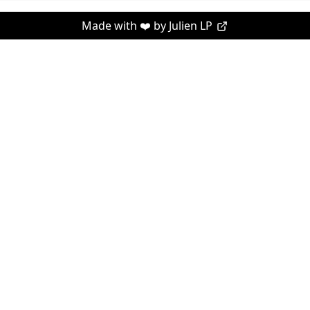
Made with ❤️ by
Julien LP