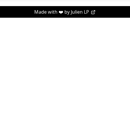
Made with ❤️ by
Julien LP