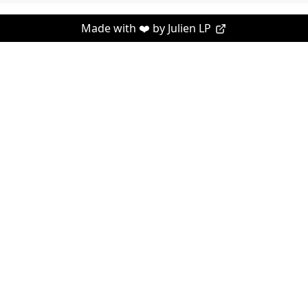
Made with ❤️ by
Julien LP