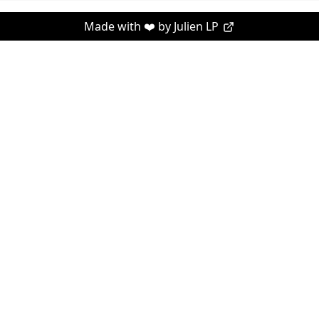
Made with ❤️ by
Julien LP