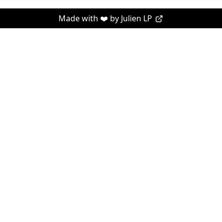
Made with ❤️ by
Julien LP