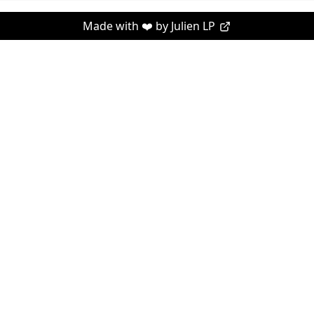
Made with ❤️ by
Julien LP