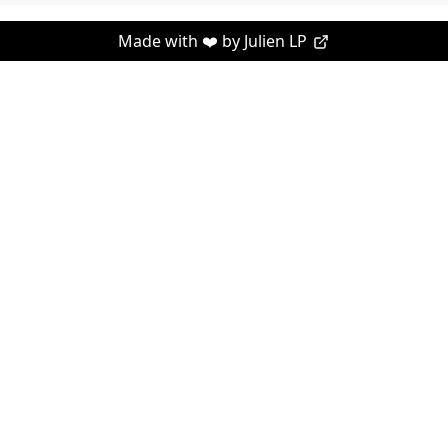
Made with ❤️ by
Julien LP