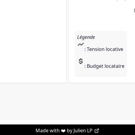
Légende
: Tension locative
: Budget locataire
Made with ❤️ by
Julien LP