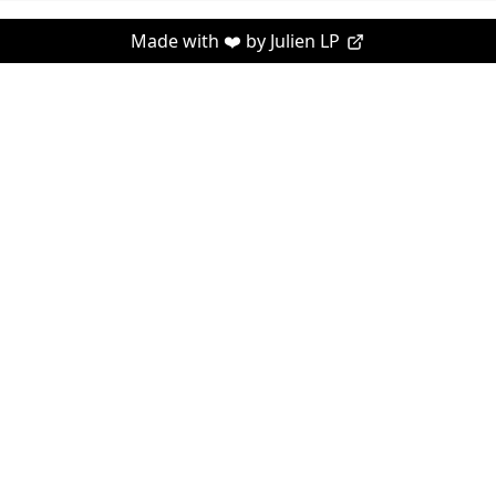
Made with ❤️ by
Julien LP