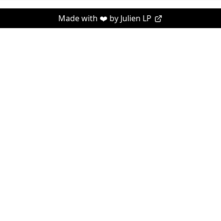
Made with ❤️ by
Julien LP