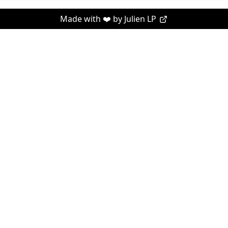
Made with ❤️ by
Julien LP