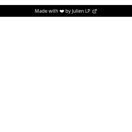
Made with ❤️ by
Julien LP