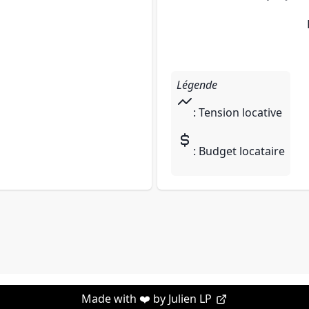
Légende
: Tension locative
: Budget locataire
Made with ❤️ by
Julien LP