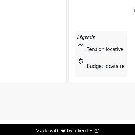
Légende
: Tension locative
: Budget locataire
Made with ❤️ by
Julien LP