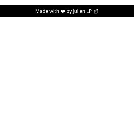
Made with ❤️ by
Julien LP