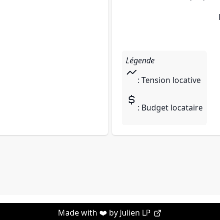
Légende
: Tension locative
: Budget locataire
Made with ❤️ by
Julien LP