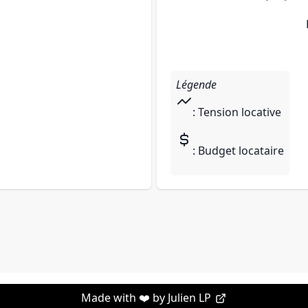
Légende
: Tension locative
: Budget locataire
Made with ❤️ by
Julien LP