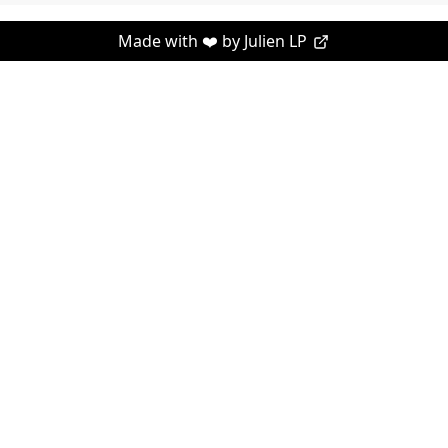
Made with ❤️ by
Julien LP