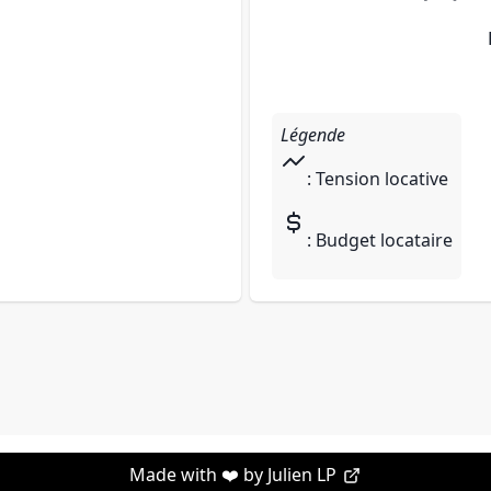
Légende
: Tension locative
: Budget locataire
Made with ❤️ by
Julien LP