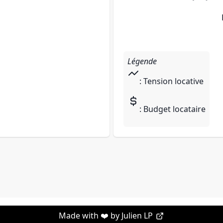
Légende
: Tension locative
: Budget locataire
Made with ❤️ by
Julien LP