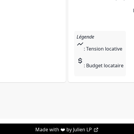
Légende
: Tension locative
: Budget locataire
Made with ❤️ by
Julien LP