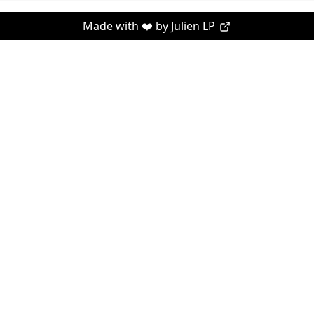
Made with ❤️ by
Julien LP