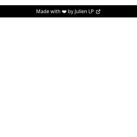
Made with ❤️ by
Julien LP