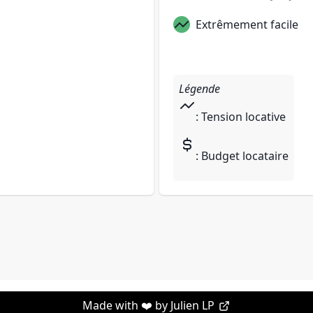
Extrêmement facile
Légende
: Tension locative
: Budget locataire
Made with ❤️ by
Julien LP