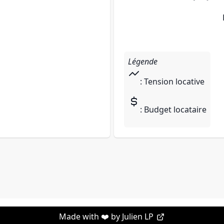
Légende
: Tension locative
: Budget locataire
Made with ❤️ by
Julien LP