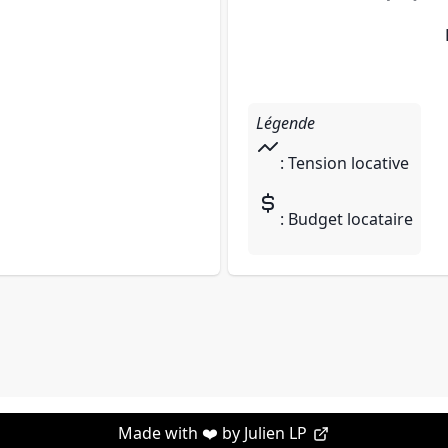
Légende
: Tension locative
: Budget locataire
Made with ❤️ by
Julien LP