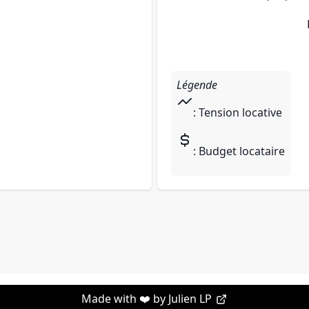
Légende
: Tension locative
: Budget locataire
Made with ❤️ by
Julien LP