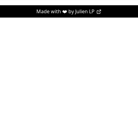
Made with ❤️ by
Julien LP