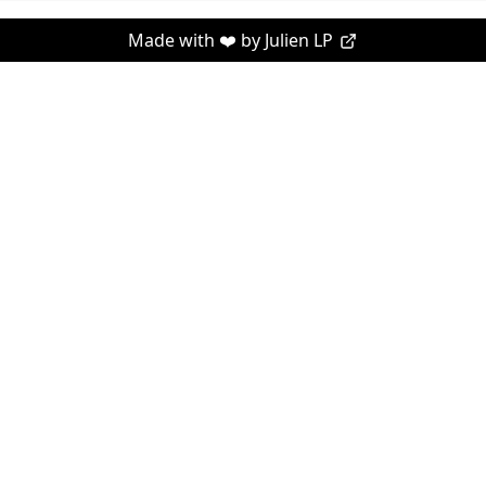
Made with ❤️ by
Julien LP