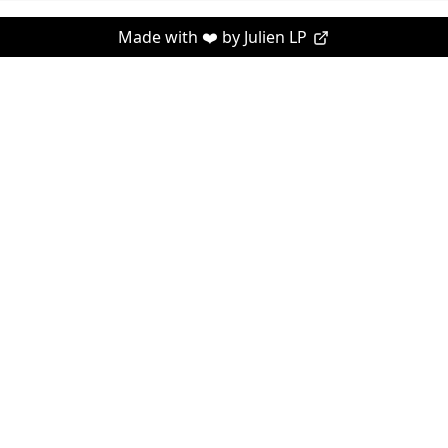
Made with ❤️ by
Julien LP