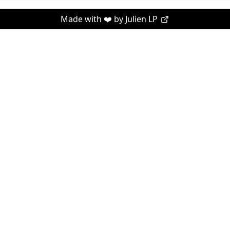
Made with ❤️ by
Julien LP