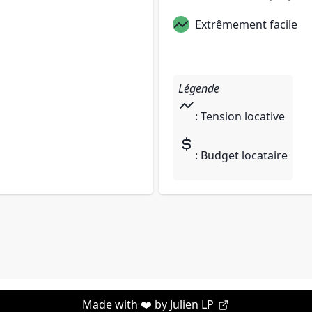
Extrêmement facile
Légende
: Tension locative
: Budget locataire
Made with ❤️ by
Julien LP