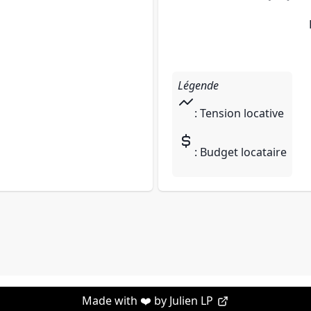
Légende
: Tension locative
: Budget locataire
Made with ❤️ by
Julien LP