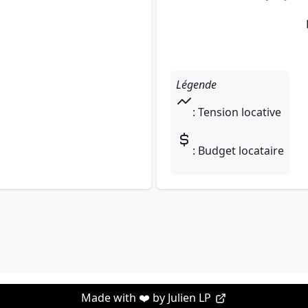
Légende
: Tension locative
: Budget locataire
Made with ❤️ by
Julien LP