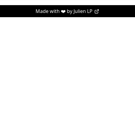
Made with ❤️ by
Julien LP