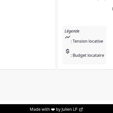
Légende
: Tension locative
: Budget locataire
Made with ❤️ by
Julien LP