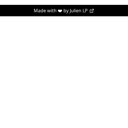
Made with ❤️ by
Julien LP