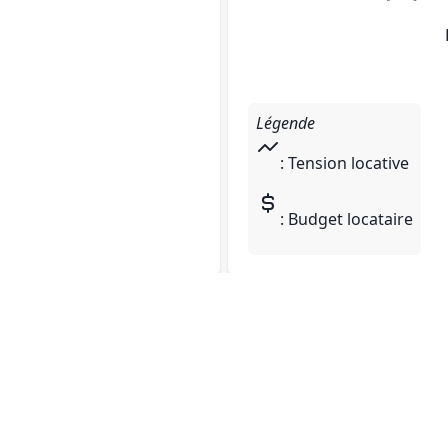
Légende
: Tension locative
: Budget locataire
Made with ❤️ by
Julien LP