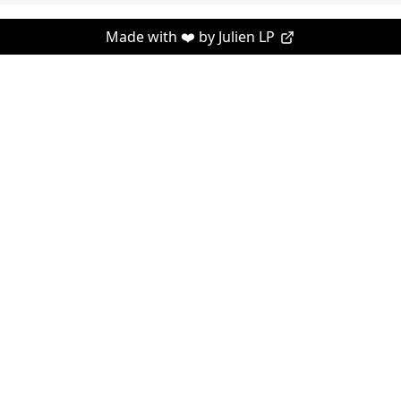
Made with ❤️ by
Julien LP