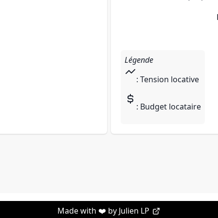
Légende
: Tension locative
: Budget locataire
Made with ❤️ by
Julien LP