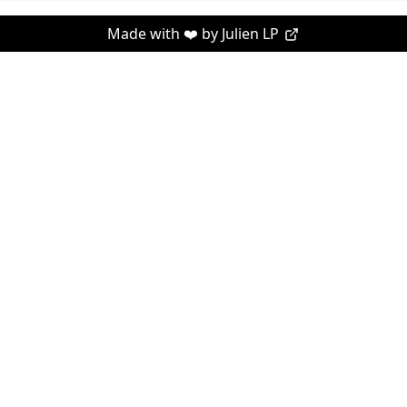
Made with ❤️ by
Julien LP