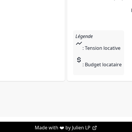
Légende
: Tension locative
: Budget locataire
Made with ❤️ by
Julien LP