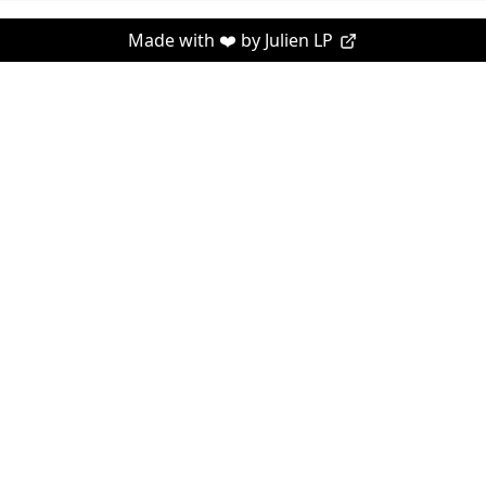
Made with ❤️ by
Julien LP