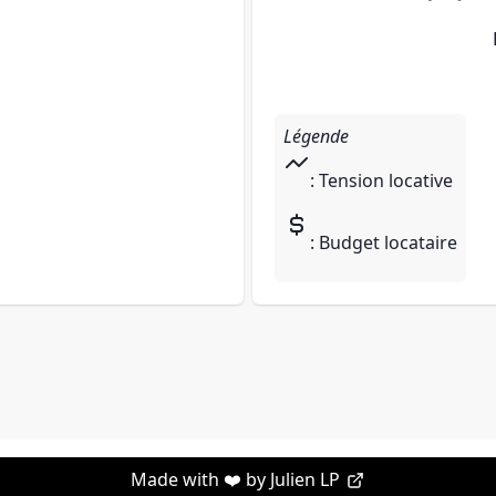
Légende
: Tension locative
: Budget locataire
Made with ❤️ by
Julien LP