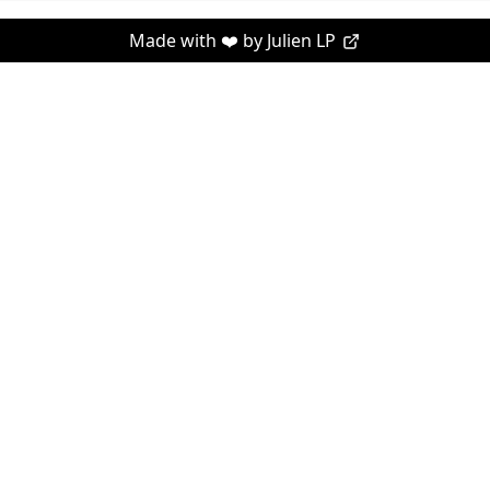
Made with ❤️ by
Julien LP